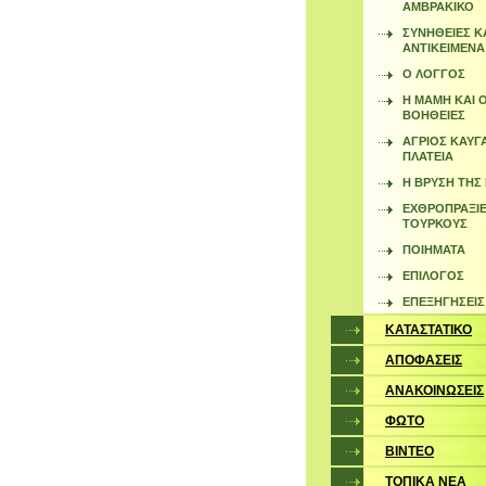
ΑΜΒΡΑΚΙΚΟ
ΣΥΝΗΘΕΙΕΣ Κ
ΑΝΤΙΚΕΙΜΕΝΑ
Ο ΛΟΓΓΟΣ
Η ΜΑΜΗ ΚΑΙ 
ΒΟΗΘΕΙΕΣ
ΑΓΡΙΟΣ ΚΑΥΓ
ΠΛΑΤΕΙΑ
Η ΒΡΥΣΗ ΤΗΣ
ΕΧΘΡΟΠΡΑΞΙΕ
ΤΟΥΡΚΟΥΣ
ΠΟΙΗΜΑΤΑ
ΕΠΙΛΟΓΟΣ
ΕΠΕΞΗΓΗΣΕΙΣ
ΚΑΤΑΣΤΑΤΙΚΟ
ΑΠΟΦΑΣΕΙΣ
ΑΝΑΚΟΙΝΩΣΕΙΣ
ΦΩΤΟ
ΒΙΝΤΕΟ
ΤΟΠΙΚΑ ΝΕΑ