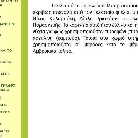
 ΒΡΥΣΗ - Ο
ΤΑ
Πριν αυτό το καφενείο ο Μπαρμπατάσιος ε
ακριβώς απέναντι από τον τελευταίο φτελιά, 
Α
Νίκου Καλαμπόκη. Δίπλα βρισκόταν το εικο
ΠΑΝΟΣ ΜΕ
Παρασκευής. Το καφενείο αυτό ήταν ξύλινο και η
Ο
νύχτα για φως χρησιμοποιούσαν πυροφάνι (πυρ
Σ
ασετιλίνη (καμπούρ). Τέτοια στο χωριό υπή
χρησιμοποιούσαν οι ψαράδες κατά το ψάρ
Αμβρακικό κόλπο.
ΚΑΙ ΤΟ
 ΚΑΙ ΤΑ
ΑΙ ΟΙ
Ι ΓΚΑΦΕΣ
ΓΜΑΤΑ
Ο
ΑΤΣΙ
Ν ΤΟΝ
Σ
ΑΙ ΤΟ
Ν