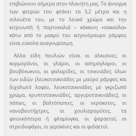
επιβιώνουν σήµερα στον πλανήτη µας. Το άνοιγµα
των φτερών του φτάνει τα 3,2 μέτρα και η
σιλουέτα του, µε το λευκό χρώµα και την
κιτρινωπή ή πορτοκαλιά – κόκκινη «σακούλα»
κάτω από το μακρύ του κιτρινόμαυρο ράµφος
είναι εύκολα αναγνωρίσιμη.
Άλλα είδη πουλιών είναι οι αλκυόνες, οι
κορμοράνοι, οι γλάροι, οι ασηµόγλαροι, οι
βουβόκυκνοι, οι φαλαρίδες, οι τσικνιάδες όλων
των ειδών (λευκοτσικνιάδες µε µαύρο ράµφος και
διχαλωτό λοφίο, λευκοτσικνιάδες µε γκριζωπό
χρώµα, κρυπτοτσικνιάδες, αργυροτσικνιάδες), οι
πάπιες, οι βαλτόπαπιες, οι νερόκοτες, οι
νανοβουτήχτρες, οι χουλιαροµύτες, τα
φοινικόπτερα ή φλαμίνγκο, οι ψαραετοί, οι
στρειδοφάγοι, οι γερακίνες και οι φιδαετοί.