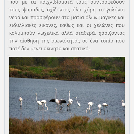
που µε τα παιχνιδίσµατά τους συντροφεύουν
τους ψαράδες, σχίζοντας όλο χάρη τα γαλήνια
νερά και προσφέρουν στα µάτια όλων μαγικές και
ειδυλλιακές εικόνες, καθώς και οι χελώνες που
κολυμπούν νωχελικά αλλά σταθερά, χαρίζοντας
την αίσθηση της αιωνιότητας σε ένα τοπίο που
ποτέ δεν μένει ακίνητο και στατικό.