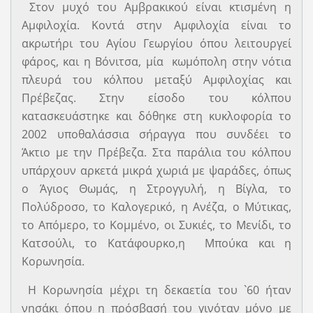
Στον μυχό του Αμβρακικού είναι κτισμένη η
Αμφιλοχία. Κοντά στην Αμφιλοχία είναι το
ακρωτήρι του Αγίου Γεωργίου όπου λειτουργεί
φάρος, και η Βόνιτσα, μία κωμόπολη στην νότια
πλευρά του κόλπου μεταξύ Αμφιλοχίας και
Πρέβεζας. Στην είσοδο του κόλπου
κατασκευάστηκε και δόθηκε στη κυκλοφορία το
2002 υποθαλάσσια σήραγγα που συνδέει το
Άκτιο με την Πρέβεζα. Στα παράλια του κόλπου
υπάρχουν αρκετά μικρά χωριά με ψαράδες, όπως
ο Άγιος Θωμάς, η Στρογγυλή, η Βίγλα, το
Πολύδροσο, το Καλογερικό, η Ανέζα, ο Μύτικας,
το Απόμερο, το Κομμένο, οι Συκιές, το Μενίδι, το
Κατσούλι, το Κατάφουρκο,η Μπούκα και η
Κορωνησία.
Η Κορωνησία μέχρι τη δεκαετία του `60 ήταν
νησάκι όπου η πρόσβασή του γινόταν µόνο µε