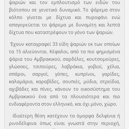
ψαριών και τον εμπλουτισμό των ειδών του
βιότοπου σε γενετικό δυναμικό. Το ψάρεμα στον
κόλπο γίνεται με δίχτυα και πυροφάνι ενώ
απαγορεύεται το ψάρεμα με δυναμίτη και λεπτά
δίχτυα που καταστρέφουν το γόνο των ψαριών.
Έχουν καταγραφεί 33 είδη ψαριών εκ των οποίων
τα 15 αλιεύονται. Κέφαλοι, από τα πιο φημισμένα
ψάρια του Αµβρακικού, σαρδέλες, κουτσοµούρες,
γλώσσες, τσιπούρες, λαβράκια, γοβιοί, χέλια,
σπάροι, σαργοί, γόπες, κυπρίνοι, γαρίδες,
καλαµάρια, καραβίδες, σουπιές, μύδια, στρείδια,
αχιβάδες και πίνες, κάνουν το οικοσύστημα του
Αµβρακικού ένα από τα πλουσιότερα και πιο
ενδιαφέροντα στον ελληνικό, και όχι µόνο, χώρο.
Ιδιαίτερη θέση κατέχουν τα όµορφα δελφίνια ή
ρινοδέλφινα όπως είναι γνωστά στην περιοχή,