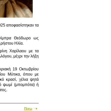
2025 αποφασίστηκαν τα
τσίμπρα Θεόδωρο ως
Χρήστου Ηλία.
ρίνη Χαρίλαου με τα
λόγου, μέχρι την λήξη
υριακή 19 Οκτωβρίου
ίου Μύτικα, όπου με
ό κρασί, χέλια ψητά
ό ψωμί (μπομπότα) ή
τες.
Πίσω