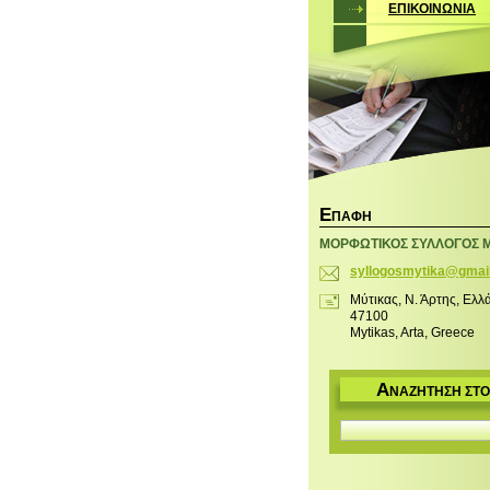
ΕΠΙΚΟΙΝΩΝΙΑ
Ε
ΠΑΦΉ
ΜΟΡΦΩΤΙΚΟΣ ΣΥΛΛΟΓΟΣ 
syllogos
mytika@g
mai
Μύτικας, Ν. Άρτης, Ελλ
47100
Mytikas, Arta, Greece
Α
ΝΑΖΉΤΗΣΗ ΣΤΟ