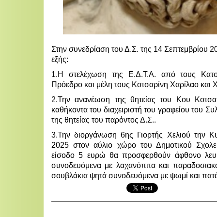
Στην συνεδρίαση του Δ.Σ. της 14 Σεπτεμβρίου 
εξής:
1.Η στελέχωση της Ε.Δ.Τ.Α. από τους Κα
Πρόεδρο και μέλη τους Κοτσαρίνη Χαρίλαο και 
2.Την ανανέωση της θητείας του Κου Κοτσα
καθήκοντα του διαχειριστή του γραφείου του Συλ
της θητείας του παρόντος Δ.Σ..
3.Την διοργάνωση 6ης Γιορτής Χελιού την Κ
2025 στον αύλιο χώρο του Δημοτικού Σχολε
είσοδο 5 ευρώ θα προσφερθούν άφθονο λευκ
συνοδευόμενα με λαχανόπιτα και παραδοσιακ
σουβλάκια ψητά συνοδευόμενα με ψωμί και πατά