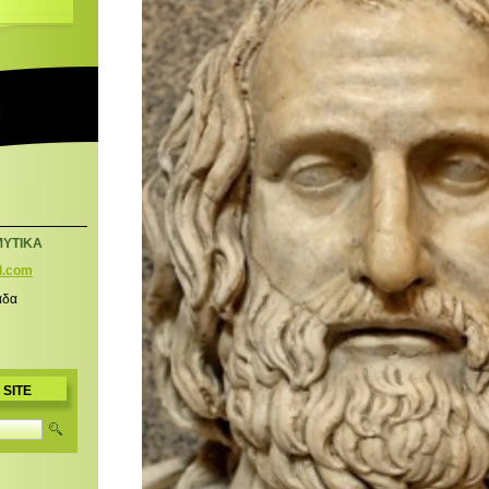
ΜΥΤΙΚΑ
l.com
άδα
 SITE