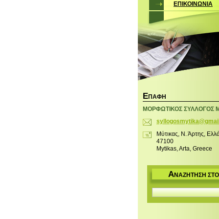
ΕΠΙΚΟΙΝΩΝΙΑ
Ε
ΠΑΦΉ
ΜΟΡΦΩΤΙΚΟΣ ΣΥΛΛΟΓΟΣ 
syllogos
mytika@g
mai
Μύτικας, Ν. Άρτης, Ελλ
47100
Mytikas, Arta, Greece
Α
ΝΑΖΉΤΗΣΗ ΣΤΟ