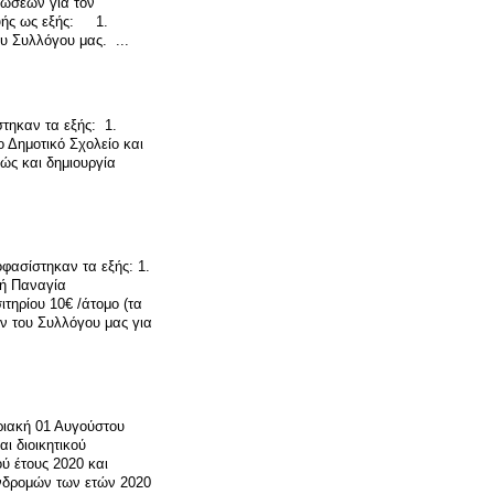
ώσεων για τον
υής ως εξής: 1.
υ Συλλόγου μας. ...
τηκαν τα εξής: 1.
 Δημοτικό Σχολείο και
ώς και δημιουργία
φασίστηκαν τα εξής: 1.
νή Παναγία
τηρίου 10€ /άτομο (τα
ν του Συλλόγου μας για
ριακή 01 Αυγούστου
ι διοικητικού
ύ έτους 2020 και
νδρομών των ετών 2020