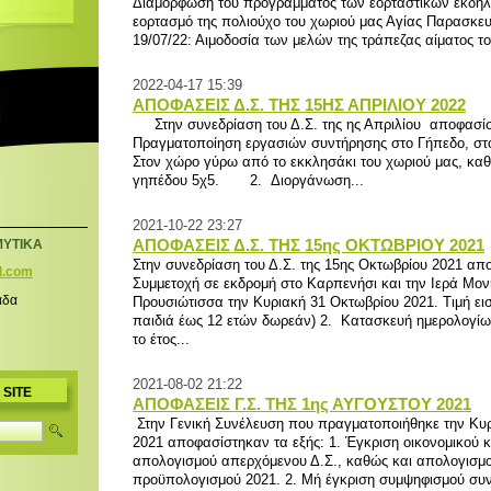
Διαμόρφωση του προγράμματος των εορταστικών εκδηλ
εορτασμό της πολιούχο του χωριού μας Αγίας Παρασκε
19/07/22: Αιμοδοσία των μελών της τράπεζας αίματος το
2022-04-17 15:39
ΑΠΟΦΑΣΕΙΣ Δ.Σ. ΤΗΣ 15ΗΣ ΑΠΡΙΛΙΟΥ 2022
Στην συνεδρίαση του Δ.Σ. της ης Απριλίου αποφασίσ
Πραγματοποίηση εργασιών συντήρησης στο Γήπεδο, στο
Στον χώρο γύρω από το εκκλησάκι του χωριού μας, καθ
γηπέδου 5χ5. 2. Διοργάνωση...
2021-10-22 23:27
ΑΠΟΦΑΣΕΙΣ Δ.Σ. ΤΗΣ 15ης ΟΚΤΩΒΡΙΟΥ 2021
ΜΥΤΙΚΑ
Στην συνεδρίαση του Δ.Σ. της 15ης Οκτωβρίου 2021 απο
l.com
Συμμετοχή σε εκδρομή στο Καρπενήσι και την Ιερά Μο
Προυσιώτισσα την Κυριακή 31 Οκτωβρίου 2021. Τιμή εισι
άδα
παιδιά έως 12 ετών δωρεάν) 2. Κατασκευή ημερολογίω
το έτος...
2021-08-02 21:22
 SITE
ΑΠΟΦΑΣΕΙΣ Γ.Σ. ΤΗΣ 1ης ΑΥΓΟΥΣΤΟΥ 2021
Στην Γενική Συνέλευση που πραγματοποιήθηκε την Κυ
2021 αποφασίστηκαν τα εξής: 1. Έγκριση οικονομικού κα
απολογισμού απερχόμενου Δ.Σ., καθώς και απολογισμο
προϋπολογισμού 2021. 2. Μή έγκριση συμψηφισμού συ