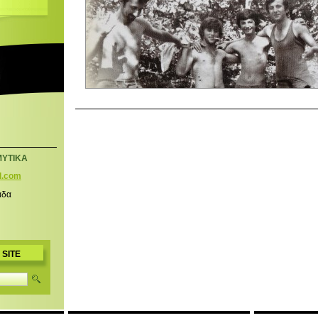
ΜΥΤΙΚΑ
l.com
άδα
 SITE