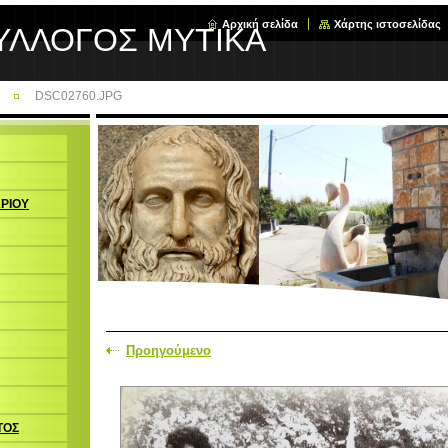
Αρχική σελίδα
Χάρτης ιστοσελίδας
ΥΛΛΟΓΟΣ ΜΥΤΙΚΑ
DSC02760.JPG
ΩΡΙΟΥ
Προηγούμενο
ΤΟΣ