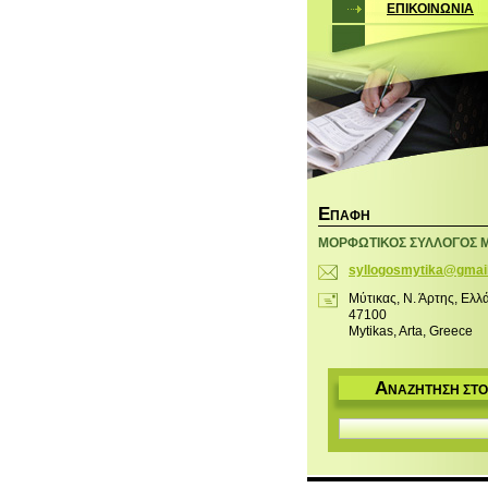
ΕΠΙΚΟΙΝΩΝΙΑ
Ε
ΠΑΦΉ
ΜΟΡΦΩΤΙΚΟΣ ΣΥΛΛΟΓΟΣ 
syllogos
mytika@g
mai
Μύτικας, Ν. Άρτης, Ελλ
47100
Mytikas, Arta, Greece
Α
ΝΑΖΉΤΗΣΗ ΣΤΟ